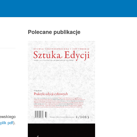
Polecane publikacje
ewskiego
plik pdf
).