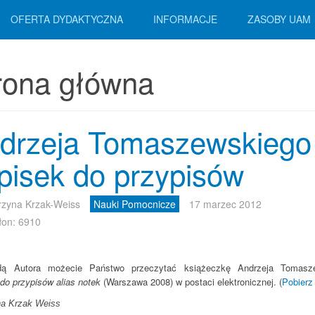
OFERTA DYDAKTYCZNA
INFORMACJE
ZASOBY UAM
rona główna
drzeja Tomaszewskiego
pisek do przypisów
rzyna Krzak-Weiss
Nauki Pomocnicze
17 marzec 2012
łon: 6910
ą Autora możecie Państwo przeczytać książeczkę Andrzeja Tomasz
do przypisów alias notek
(Warszawa 2008) w postaci elektronicznej. (
Pobierz 
na Krzak Weiss