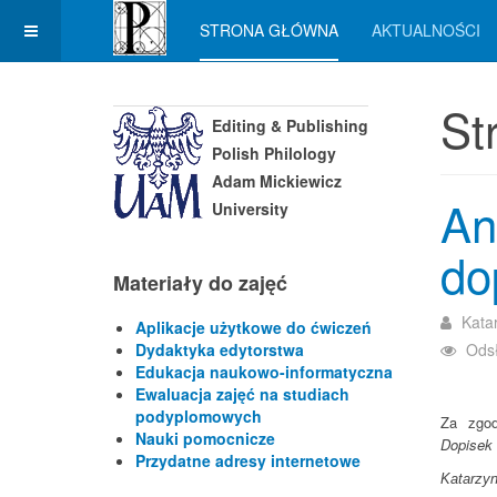
STRONA GŁÓWNA
AKTUALNOŚCI
St
Editing & Publishing
Polish Philology
Adam Mickiewicz
An
University
do
Materiały do zajęć
Kata
Aplikacje użytkowe do ćwiczeń
Dydaktyka edytorstwa
Ods
Edukacja naukowo-informatyczna
Ewaluacja zajęć na studiach
podyplomowych
Za zgod
Nauki pomocnicze
Dopisek 
Przydatne adresy internetowe
Katarzy