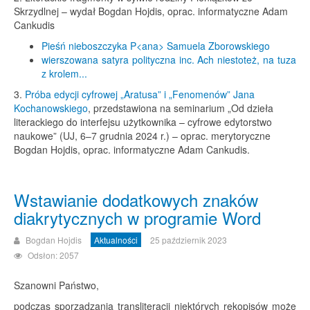
Skrzydlnej – wydał Bogdan Hojdis, oprac. informatyczne Adam
Cankudis
Pieśń
nieboszczyka
P<ana>
Samuela
Zborowskiego
wierszowana satyra polityczna inc.
Ach
niestoteż,
na
tuza
z
krolem...
3.
Próba edycji cyfrowej „Aratusa” i „Fenomenów” Jana
Kochanowskiego
, przedstawiona na seminarium „Od dzieła
literackiego do interfejsu użytkownika – cyfrowe edytorstwo
naukowe” (UJ, 6–7 grudnia 2024 r.) – oprac. merytoryczne
Bogdan Hojdis, oprac. informatyczne Adam Cankudis.
Wstawianie dodatkowych znaków
diakrytycznych w programie Word
Bogdan Hojdis
Aktualności
25 październik 2023
Odsłon: 2057
Szanowni Państwo,
podczas sporządzania transliteracji niektórych rękopisów może