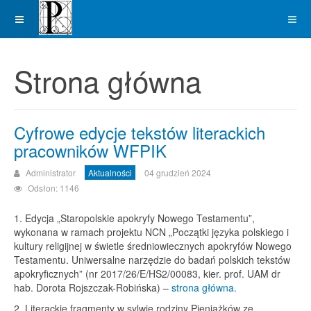
Strona główna
Cyfrowe edycje tekstów literackich
pracowników WFPIK
Administrator
Aktualności
04 grudzień 2024
Odsłon: 1146
1. Edycja „Staropolskie apokryfy Nowego Testamentu”,
wykonana w ramach projektu NCN „Początki języka polskiego i
kultury religijnej w świetle średniowiecznych apokryfów Nowego
Testamentu. Uniwersalne narzędzie do badań polskich tekstów
apokryficznych” (nr 2017/26/E/HS2/00083, kier. prof. UAM dr
hab. Dorota Rojszczak-Robińska) –
strona główna.
2. Literackie fragmenty w sylwie rodziny Pieniążków ze