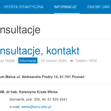
OFERTA DYDAKTYCZNA
INFORMACJE
ZASOBY UAM
nsultacje
nsultacje, kontakt
an Hojdis
Informacje
03 marzec 2026
Odsłon: 5552
um Maius ul. Aleksandra Fredry 10, 61-701 Poznań
AM. dr hab. Katarzyna Krzak-Weiss
kierownik, pok. 306, tel. 61 829 4541
e-mail:
weiss@amu.edu.pl