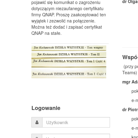
dr Olg
pojawić się komunikat o zagrożeniu
dotyczącym niezaufanego certyfikatu
firmy QNAP. Proszę zaakceptować ten
wyjątek i zezwolić na połączenie.
Można też dodać i zapisać certyfikat
QNAP na stałe.
Współ
(przy p
Teams)
mgr Ad
pok
e-m
Logowanie
dr Piotr
pok
e-m
kon