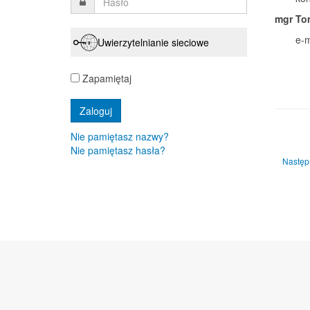
mgr To
e-m
Uwierzytelnianie sieciowe
Zapamiętaj
Nie pamiętasz nazwy?
Nie pamiętasz hasła?
Następn
Następ