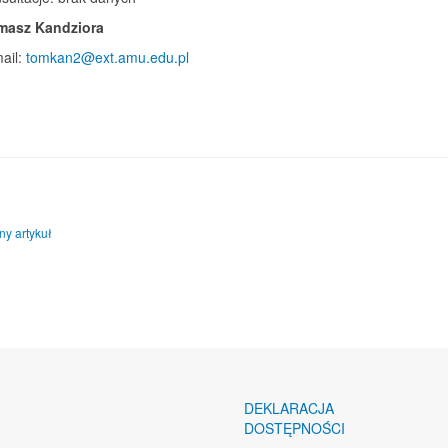
masz Kandziora
ail:
tomkan2@ext.amu.edu.pl
y artykuł: Deklaracja dostępności
ny artykuł
DEKLARACJA
DOSTĘPNOŚCI