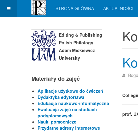
STRONA GŁÓWNA
AKTUALNOŚCI
Ko
Editing & Publishing
Polish Philology
Adam Mickiewicz
Ko
University
Bogd
Materiały do zajęć
Aplikacje użytkowe do ćwiczeń
Collegi
Dydaktyka edytorstwa
Edukacja naukowo-informatyczna
Ewaluacja zajęć na studiach
prof. U
podyplomowych
Nauki pomocnicze
Przydatne adresy internetowe