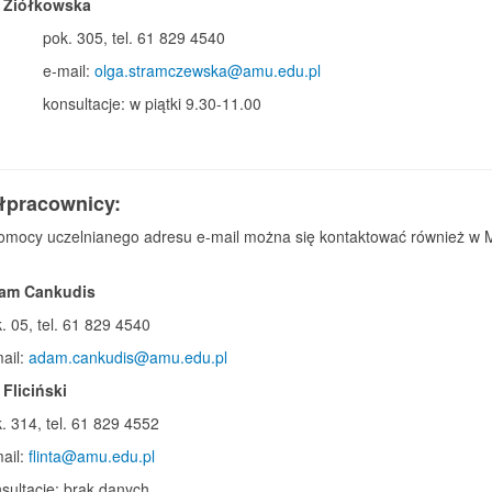
a Ziółkowska
pok. 305, tel. 61 829 4540
e-mail:
olga.stramczewska@amu.edu.pl
konsultacje: w piątki 9.30-11.00
pracownicy:
omocy uczelnianego adresu e-mail można się kontaktować również w
am Cankudis
. 05, tel. 61 829 4540
ail:
adam.cankudis@amu.edu.pl
 Fliciński
. 314, tel. 61 829 4552
ail:
flinta@amu.edu.pl
sultacje: brak danych