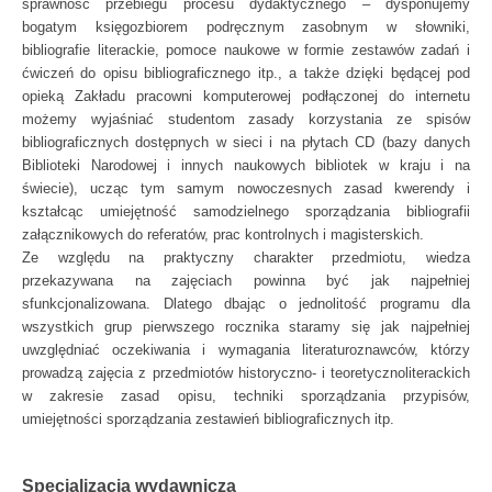
sprawność przebiegu procesu dydaktycznego – dysponujemy
bogatym księgozbiorem podręcznym zasobnym w słowniki,
bibliografie literackie, pomoce naukowe w formie zestawów zadań i
ćwiczeń do opisu bibliograficznego itp., a także dzięki będącej pod
opieką Zakładu pracowni komputerowej podłączonej do internetu
możemy wyjaśniać studentom zasady korzystania ze spisów
bibliograficznych dostępnych w sieci i na płytach CD (bazy danych
Biblioteki Narodowej i innych naukowych bibliotek w kraju i na
świecie), ucząc tym samym nowoczesnych zasad kwerendy i
kształcąc umiejętność samodzielnego sporządzania bibliografii
załącznikowych do referatów, prac kontrolnych i magisterskich.
Ze względu na praktyczny charakter przedmiotu, wiedza
przekazywana na zajęciach powinna być jak najpełniej
sfunkcjonalizowana. Dlatego dbając o jednolitość programu dla
wszystkich grup pierwszego rocznika staramy się jak najpełniej
uwzględniać oczekiwania i wymagania literaturoznawców, którzy
prowadzą zajęcia z przedmiotów historyczno- i teoretycznoliterackich
w zakresie zasad opisu, techniki sporządzania przypisów,
umiejętności sporządzania zestawień bibliograficznych itp.
Specjalizacja wydawnicza