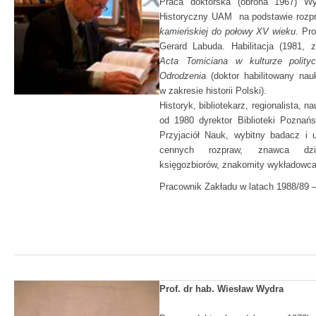
Praca doktorska (obrona 1967) Wyd
Historyczny UAM na podstawie roz
kamieńskiej do połowy XV wieku
. Pro
Gerard Labuda. Habilitacja (1981, z
Acta Tomiciana w kulturze polityc
Odrodzenia
(doktor habilitowany na
w zakresie historii Polski).
Historyk, bibliotekarz, regionalista, n
od 1980 dyrektor Biblioteki Poznań
Przyjaciół Nauk, wybitny badacz i u
cennych rozpraw, znawca dzi
księgozbiorów, znakomity wykładowca
Pracownik Zakładu w latach 1988/89
–
Prof. dr hab. Wiesław Wydra