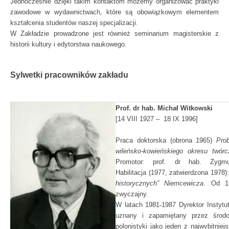
Jednocześnie dzięki takim kontaktom możemy organizować praktyki
zawodowe w wydawnictwach, które są obowiązkowym elementem
kształcenia studentów naszej specjalizacji.
W Zakładzie prowadzone jest również seminarium magisterskie z
historii kultury i edytorstwa naukowego.
Sylwetki pracowników zakładu
Prof. dr hab. Michał Witkowski
[14 VIII 1927 – 18 IX 1996]
Praca doktorska (obrona 1965)
Pro
wileńsko-kowieńskiego okresu twórc
Promotor: prof. dr hab. Zygmu
Habilitacja (1977, zatwierdzona 1978)
historycznych” Niemcewicza
. Od 19
zwyczajny.
W latach 1981-1987 Dyrektor Instytutu
uznany i zapamiętany przez środo
polonistyki jako jeden z najwybitnie