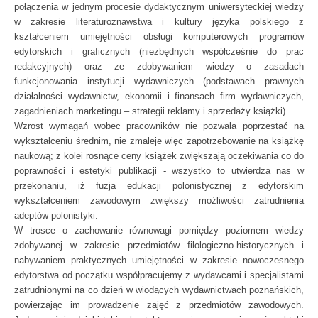
połączenia w jednym procesie dydaktycznym uniwersyteckiej wiedzy
w zakresie literaturoznawstwa i kultury języka polskiego z
kształceniem umiejętności obsługi komputerowych programów
edytorskich i graficznych (niezbędnych współcześnie do prac
redakcyjnych) oraz ze zdobywaniem wiedzy o zasadach
funkcjonowania instytucji wydawniczych (podstawach prawnych
działalności wydawnictw, ekonomii i finansach firm wydawniczych,
zagadnieniach marketingu – strategii reklamy i sprzedaży książki).
Wzrost wymagań wobec pracowników nie pozwala poprzestać na
wykształceniu średnim, nie zmaleje więc zapotrzebowanie na książkę
naukową; z kolei rosnące ceny książek zwiększają oczekiwania co do
poprawności i estetyki publikacji - wszystko to utwierdza nas w
przekonaniu, iż fuzja edukacji polonistycznej z edytorskim
wykształceniem zawodowym zwiększy możliwości zatrudnienia
adeptów polonistyki.
W trosce o zachowanie równowagi pomiędzy poziomem wiedzy
zdobywanej w zakresie przedmiotów filologiczno-historycznych i
nabywaniem praktycznych umiejętności w zakresie nowoczesnego
edytorstwa od początku współpracujemy z wydawcami i specjalistami
zatrudnionymi na co dzień w wiodących wydawnictwach poznańskich,
powierzając im prowadzenie zajęć z przedmiotów zawodowych.