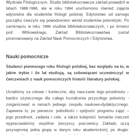
Wydziale Filologicznym. Studia bibliotekoznawcze zakład prowadził w
latach 1988-1996, ale w roku 1994 uruchomiono również zajęcia
edytorskie dla studentów filologii polskiej. Edytorstwo od samego
początku cieszyło się powodzeniem wśród studentów polonistyki. Po
zamknięciu w roku 1996 studiów bibliotekoznawczych, i po śmierci
prof. Witkowskiego, Zakład Bibliotekoznawstwa został
przemianowany na Zakład Nauk Pomocniczych i Edytorstwa.
Nauki pomocnicze
Studenci pierwszego roku filologii polskiej, bez względu na to, w
jakim trybie i ile lat studiują, są zobowiązani uczestniczyć w
ćwiczeniach z nauk pomocniczych historii literatury polskiej.
Uznaliśmy za celowe i konieczne, aby nauczanie tego przedmiotu –
bardzo użytecznego dla całego kształcenia przyszłego polonisty -
zorganizować w ramach jednego zespołu naukowo-dydaktycznego.
Zapewnia to, po pierwsze: jednolitość i spójność programu zajęć –
jego przedmiot, zadania i cele, a także kolejność tematów ćwiczeń
wypracowaliśmy wspólnie (wszyscy pracownicy Zakładu uczą
przynajmniej jedna grupę w danym roku akademickim); po drugie: