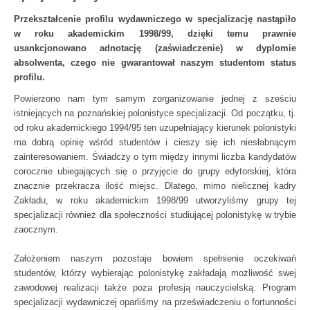
Przekształcenie profilu wydawniczego w specjalizację nastąpiło
w roku akademickim 1998/99, dzięki temu prawnie
usankcjonowano adnotację (zaświadczenie) w dyplomie
absolwenta, czego nie gwarantował naszym studentom status
profilu.
Powierzono nam tym samym zorganizowanie jednej z sześciu
istniejących na poznańskiej polonistyce specjalizacji. Od początku, tj.
od roku akademickiego 1994/95 ten uzupełniający kierunek polonistyki
ma dobrą opinię wśród studentów i cieszy się ich niesłabnącym
zainteresowaniem. Świadczy o tym między innymi liczba kandydatów
corocznie ubiegających się o przyjęcie do grupy edytorskiej, która
znacznie przekracza ilość miejsc. Dlatego, mimo nielicznej kadry
Zakładu, w roku akademickim 1998/99 utworzyliśmy grupy tej
specjalizacji również dla społeczności studiującej polonistykę w trybie
zaocznym.
Założeniem naszym pozostaje bowiem spełnienie oczekiwań
studentów, którzy wybierając polonistykę zakładają możliwość swej
zawodowej realizacji także poza profesją nauczycielską. Program
specjalizacji wydawniczej oparliśmy na przeświadczeniu o fortunności