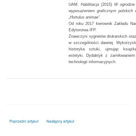
UAM. Habilitacja (2015)
W ogrodzie
wyposażeniem graficznym polskich e
„Hortulus animae”
.
Od roku 2017 kierownik Zakładu Na
Edytorstwa IFP.
Znawczyni sygnetów drukarskich oraz 
w szczególności dawnej. Wykorzystu
historyka sztuki, ujmując książ
estetyki. Dydaktyk z zamiłowanie
technologii informacyjnych.
Poprzedni artykuł: Deklaracja dostępności
Następny artykuł: Tematy badawcze i publikacje
Poprzedni artykuł
Następny artykuł