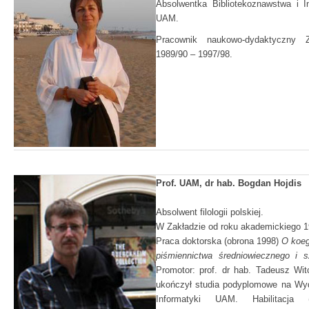
Absolwentka Bibliotekoznawstwa i I
UAM.
Pracownik naukowo-dydaktyczny 
1989/90 – 1997/98.
Prof. UAM, dr hab. Bogdan Hojdis
Absolwent filologii polskiej.
W Zakładzie od roku akademickiego 1
Praca doktorska (obrona 1998)
O koeg
piśmiennictwa średniowiecznego i s
Promotor: prof. dr hab. Tadeusz Wi
ukończył studia podyplomowe na Wyd
Informatyki UAM. Habilitacj