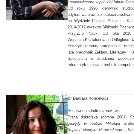
średniowieczna w polskiej fabule film
Od roku 1998 kierownik studió
edytorstwa oraz bibliotekoznawstwa i 
na Wydziale Filologii Polskiej i Kl
2014-2017 dyrektor Biblioteki Pozna
Przyjaciół Nauk. Od roku 2016 
Wsparcia Kształcenia na Odległość 
Historyk literatury staropolskiej, medi
lata pracownik Zakładu Literatury i Ku
Specjalista w dziedzinie współcze
Informatyk i znawca technik kompute
Dr Barbara Koncewicz
Absolwentka kulturoznawstwa.
Praca doktorska (obrona 2001)
Sc
gawędy w teatrze Mikołaja Grabo
Soplicy” Henryka Rzewuskiego i „Tran