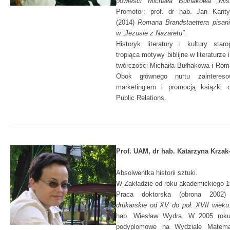
powieści Michaiła Bułhakowa „Mis
Promotor: prof. dr hab. Jan Kanty 
(2014)
Romana Brandstaettera pisani
w „Jezusie z Nazaretu”
.
Historyk literatury i kultury staro
tropiąca motywy biblijne w literaturze
twórczości Michaiła Bułhakowa i Rom
Obok głównego nurtu zainteres
marketingiem i promocją książki o
Public Relations.
Prof. UAM, dr hab. Katarzyna Krzak
Absolwentka historii sztuki.
W Zakładzie od roku akademickiego 1
Praca doktorska (obrona 200
drukarskie od XV do poł. XVII wieku
hab. Wiesław Wydra. W 2005 roku
podyplomowe na Wydziale Matemat