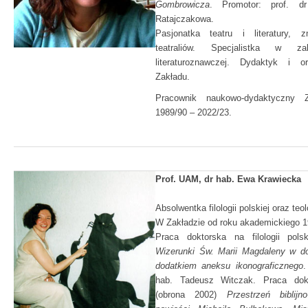
Gombrowicza
. Promotor: prof. d
Ratajczakowa.
Pasjonatka teatru i literatury, z
teatraliów. Specjalistka w zakr
literaturoznawczej. Dydaktyk i or
Zakładu.
Pracownik naukowo-dydaktyczny 
1989/90 – 2022/23.
Prof. UAM, dr hab. Ewa Krawiecka
Absolwentka filologii polskiej oraz teol
W Zakładzie od roku akademickiego 1
Praca doktorska na filologii pols
Wizerunki Św. Marii Magdaleny w dob
dodatkiem aneksu ikonograficznego
.
hab. Tadeusz Witczak. Praca dokt
(obrona 2002)
Przestrzeń biblijn