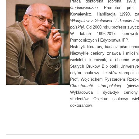
Praca doktorska (obrona 1973
średniowieczne
. Promotor: prof.
Kowalewicz. Habilitacja (1990, za
Władysław z Gielniowa. Z dziejów śre
polskiej
. Od 2000 roku profesor zwycz
W latach 1996-2017 kierowni
Pomocniczych i Edytorstwa IFP.
Historyk literatury, badacz piśmienni
Niezwykle ceniony znawca i miłośn
wieloletni kierownik, a obecnie wsp
Starych Druków Biblioteki Uniwersyt
edytor naukowy tekstów staropolski
Prof. Wojciechem Ryszardem Rzepk
C
hrestomatii staropolskiej
(pierws
Wykładowca i dydaktyk ceniony
studentów. Opiekun naukowy wiel
doktorantów.