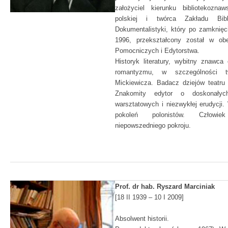
założyciel kierunku bibliotekoznaws
polskiej i twórca Zakładu Bibl
Dokumentalistyki, który po zamknięc
1996, przekształcony został w o
Pomocniczych i Edytorstwa.
Historyk literatury, wybitny znawca
romantyzmu, w szczególności t
Mickiewicza. Badacz dziejów teatru 
Znakomity edytor o doskonałych
warsztatowych i niezwykłej erudycji
pokoleń polonistów. Człowi
niepowszedniego pokroju.
Prof. dr hab. Ryszard Marciniak
[18 II 1939 – 10 I 2009]
Absolwent historii.