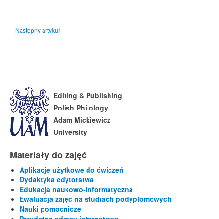
Następny artykuł: Biblioteczka miłośnika pięknej książki
Następny artykuł
Editing & Publishing
Polish Philology
Adam Mickiewicz
University
Materiały do zajęć
Aplikacje użytkowe do ćwiczeń
Dydaktyka edytorstwa
Edukacja naukowo-informatyczna
Ewaluacja zajęć na studiach podyplomowych
Nauki pomocnicze
Przydatne adresy internetowe